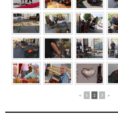
◄
1
2
3
►