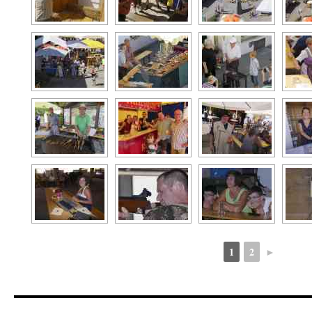
1
2
►