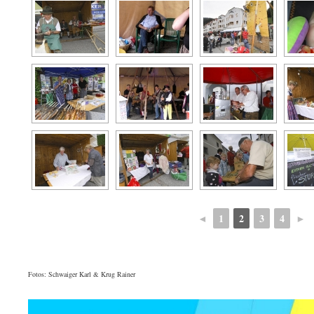
◄
1
2
3
4
►
Fotos: Schwaiger Karl & Krug Rainer