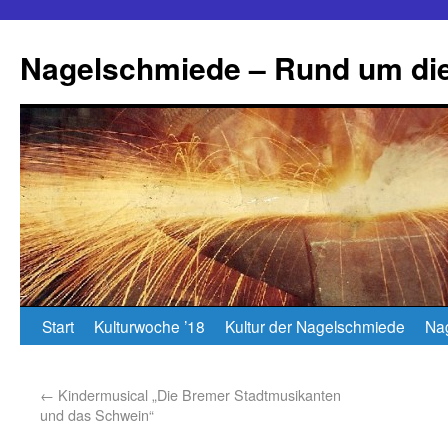
Nagelschmiede – Rund um die
Start
Kulturwoche ’18
Kultur der Nagelschmiede
Na
←
Kindermusical „Die Bremer Stadtmusikanten
und das Schwein“